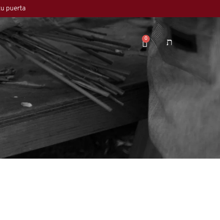
tu puerta
0