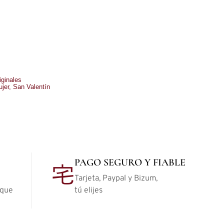
iginales
ujer
,
San Valentín
PAGO SEGURO Y FIABLE
Tarjeta, Paypal y Bizum,
 que
tú elijes