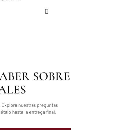
satisfacción del cli
SABER SOBRE
ALES
. Explora nuestras preguntas
talo hasta la entrega final.