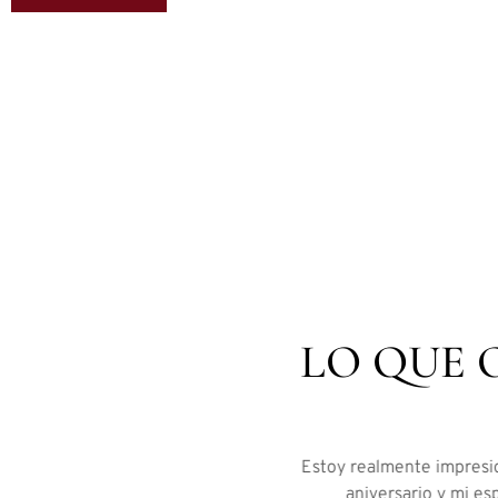
LO QUE 
 frescas y hermosas. La
Estoy realmente impresio
initivamente volveré a
aniversario y mi es